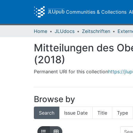
Communities & Collections
A
Home
JLUdocs
Zeitschriften
Extern
Mitteilungen des Ob
(2018)
Permanent URI for this collection
https://jl
Browse by
Search
Issue Date
Title
Type