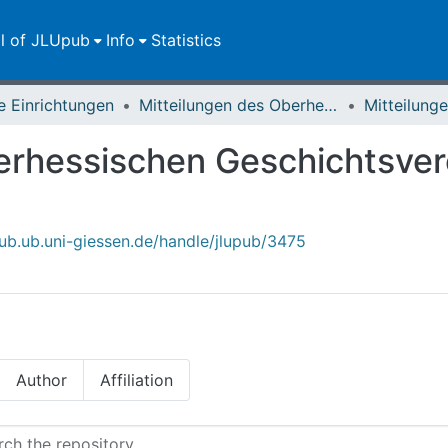
ll of JLUpub
Info
Statistics
e Einrichtungen
Mitteilungen des Oberhessischen Geschichtsvereins Gießen
erhessischen Geschichtsver
upub.ub.uni-giessen.de/handle/jlupub/3475
Author
Affiliation