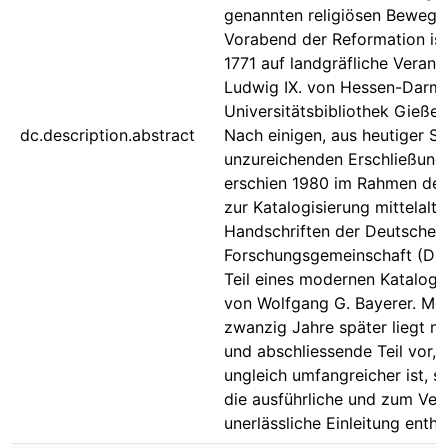
genannten religiösen Beweg
Vorabend der Reformation ist
1771 auf landgräfliche Veran
Ludwig IX. von Hessen-Darmst
Universitätsbibliothek Gießen
dc.description.abstract
Nach einigen, aus heutiger Si
unzureichenden Erschließung
erschien 1980 im Rahmen de
zur Katalogisierung mittelalte
Handschriften der Deutschen
Forschungsgemeinschaft (DFG
Teil eines modernen Katalogs
von Wolfgang G. Bayerer. Meh
zwanzig Jahre später liegt n
und abschliessende Teil vor, d
ungleich umfangreicher ist, 
die ausführliche und zum Ver
unerlässliche Einleitung enthäl