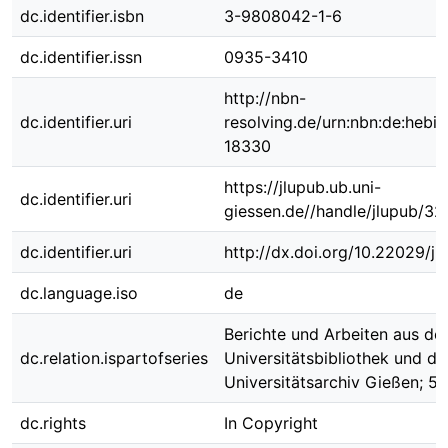
dc.identifier.isbn
3-9808042-1-6
dc.identifier.issn
0935-3410
http://nbn-
dc.identifier.uri
resolving.de/urn:nbn:de:hebi
18330
https://jlupub.ub.uni-
dc.identifier.uri
giessen.de//handle/jlupub/32
dc.identifier.uri
http://dx.doi.org/10.22029/j
dc.language.iso
de
Berichte und Arbeiten aus de
dc.relation.ispartofseries
Universitätsbibliothek und d
Universitätsarchiv Gießen; 5
dc.rights
In Copyright