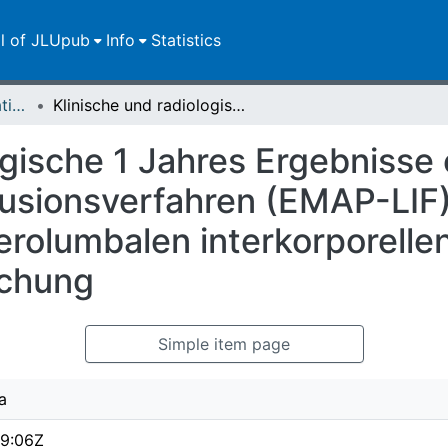
ll of JLUpub
Info
Statistics
Dissertationen/Habilitationen
Klinische und radiologische 1 Jahres Ergebnisse eines minimal-invasiven lumbalen Fusionsverfahren (EMAP-LIF) im Vergleich zur herkömmlichen posterolumbalen interkorporellen Fusion (PLIF) : eine prospektive Untersuchung
ogische 1 Jahres Ergebnisse
Fusionsverfahren (EMAP-LIF)
olumbalen interkorporellen 
uchung
Simple item page
a
9:06Z