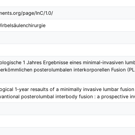
ements.org/page/InC/1.0/
irbelsäulenchirurgie
iologische 1 Jahres Ergebnisse eines minimal-invasiven lu
herkömmlichen posterolumbalen interkorporellen Fusion (PLI
ological 1-year resaults of a minimally invasive lumbar fusi
ntional posterolumbal interbody fusion : a prospective in