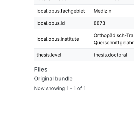
local.opus.fachgebiet
Medizin
local.opus.id
8873
Orthopädisch-Trau
local.opus.institute
Querschnittgeläh
thesis.level
thesis.doctoral
Files
Original bundle
Now showing
1 - 1 of 1