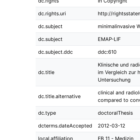
dc.rights
In Copyright
dc.rights.uri
http://rightsstat
dc.subject
minimalinvasive W
dc.subject
EMAP-LIF
dc.subject.ddc
ddc:610
Klinische und rad
dc.title
im Vergleich zur 
Untersuchung
clinical and radi
dc.title.alternative
compared to conva
dc.type
doctoralThesis
dcterms.dateAccepted
2012-03-12
local.affiliation
FB 11 - Medizin