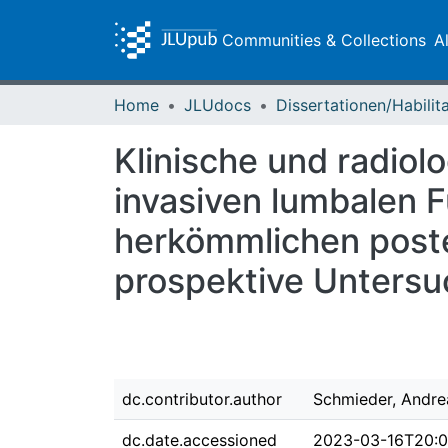
Communities & Collections
A
Home
JLUdocs
Klinische und radiol
invasiven lumbalen 
herkömmlichen poster
prospektive Unters
dc.contributor.author
Schmieder, Andre
dc.date.accessioned
2023-03-16T20:0