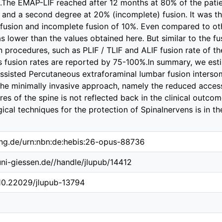
.The EMAP-LIF reached after 12 months at 80% of the patie
 and a second degree at 20% (incomplete) fusion. It was th
usion and incomplete fusion of 10%. Even compared to oth
s lower than the values ​​obtained here. But similar to the fus
 procedures, such as PLIF / TLIF and ALIF fusion rate of 
is fusion rates are reported by 75-100%.In summary, we est
ssisted Percutaneous extraforaminal lumbar fusion interso
 The minimally invasive approach, namely the reduced acces
ures of the spine is not reflected back in the clinical out
gical techniques for the protection of Spinalnervens is in t
ing.de/urn:nbn:de:hebis:26-opus-88736
.uni-giessen.de//handle/jlupub/14412
/10.22029/jlupub-13794