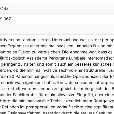
0:14Z
9:06Z
ektiven und randomisierten Untersuchung war es, die periop
hen Ergebnisse einer minimalinvasiven lumbalen Fusion mit 
lumbalen Fusion zu vergleichen. Die Annahme war, dass es m
ikroskopisch Assistierte Perkutane Lumbale Intersomatisc
geringer zu halten und somit auch ein besseres klinisches 
erden, ob die minimalinvasive Technik eine strukturelle Fusi
den 20 Patienten eingeschlossen.Die Operationszeit der E
Technik war signifikant höher. Ein Unterschied im intraopera
t ermittelt werden. Jedoch zeigt sich beim Vergleich des 
s der Fachliteratur für minimalinvasive Eingriffe, eher ein 
ötigte die minimalinvasive Technik deutlich mehr Röntgenzei
he Befinden im postoperativen Verlauf zeigte eine signifikan
en Fusionsverfahren, bestätigt durch die steilere Senkun