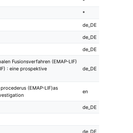
*
*
de_DE
de_DE
de_DE
mbalen Fusionsverfahren (EMAP-LIF)
F) : eine prospektive
de_DE
on procederus (EMAP-LIF)as
en
vestigation
de_DE
de_DE