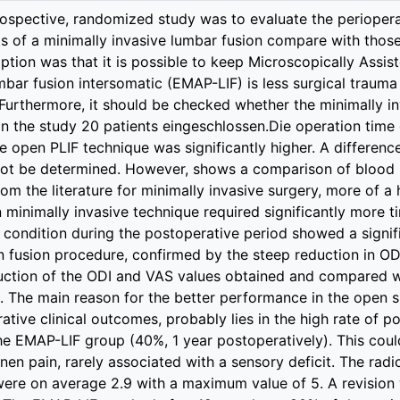
rospective, randomized study was to evaluate the perioperat
lts of a minimally invasive lumbar fusion compare with thos
ption was that it is possible to keep Microscopically Assi
mbar fusion intersomatic (EMAP-LIF) is less surgical trauma
 Furthermore, it should be checked whether the minimally i
. In the study 20 patients eingeschlossen.Die operation ti
 open PLIF technique was significantly higher. A difference 
not be determined. However, shows a comparison of blood 
​from the literature for minimally invasive surgery, more of a
n minimally invasive technique required significantly more 
l condition during the postoperative period showed a signifi
 fusion procedure, confirmed by the steep reduction in OD
uction of the ODI and VAS values ​​obtained and compared 
t. The main reason for the better performance in the open su
ative clinical outcomes, probably lies in the high rate of p
he EMAP-LIF group (40%, 1 year postoperatively). This coul
 pain, rarely associated with a sensory deficit. The radic
ere on average 2.9 with a maximum value of 5. A revision 