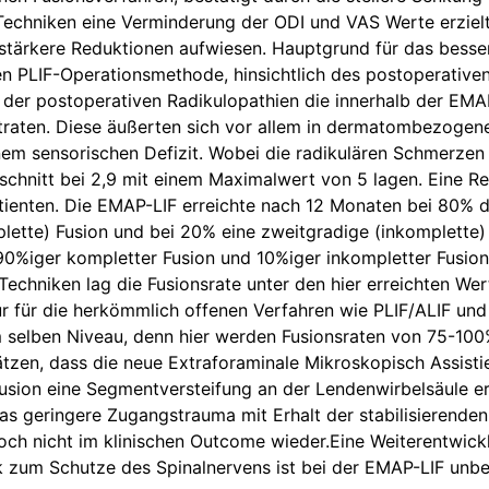
Techniken eine Verminderung der ODI und VAS Werte erzielt
 stärkere Reduktionen aufwiesen. Hauptgrund für das besse
en PLIF-Operationsmethode, hinsichtlich des postoperativen
 der postoperativen Radikulopathien die innerhalb der EMA
ftraten. Diese äußerten sich vor allem in dermatombezogen
em sensorischen Defizit. Wobei die radikulären Schmerzen
chnitt bei 2,9 mit einem Maximalwert von 5 lagen. Eine Re
tienten. Die EMAP-LIF erreichte nach 12 Monaten bei 80% d
lette) Fusion und bei 20% eine zweitgradige (inkomplette) 
90%iger kompletter Fusion und 10%iger inkompletter Fusion
Techniken lag die Fusionsrate unter den hier erreichten We
tur für die herkömmlich offenen Verfahren wie PLIF/ALIF und 
 selben Niveau, denn hier werden Fusionsraten von 75-
tzen, dass die neue Extraforaminale Mikroskopisch Assist
usion eine Segmentversteifung an der Lendenwirbelsäule er
as geringere Zugangstrauma mit Erhalt der stabilisierenden
doch nicht im klinischen Outcome wieder.Eine Weiterentwic
k zum Schutze des Spinalnervens ist bei der EMAP-LIF unb