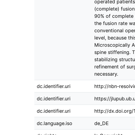
operated patients
(complete) fusion
90% of complete f
the fusion rate wa
conventional open
level, because th
Microscopically A
spine stiffening.
stabilizing struct
refinement of sur
necessary.
dc.identifier.uri
http://nbn-resolv
dc.identifier.uri
https://jlupub.ub
dc.identifier.uri
http://dx.doi.org
dc.language.iso
de_DE