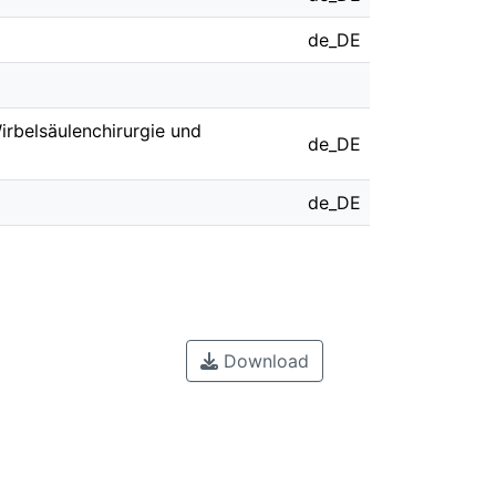
de_DE
irbelsäulenchirurgie und
de_DE
de_DE
Download