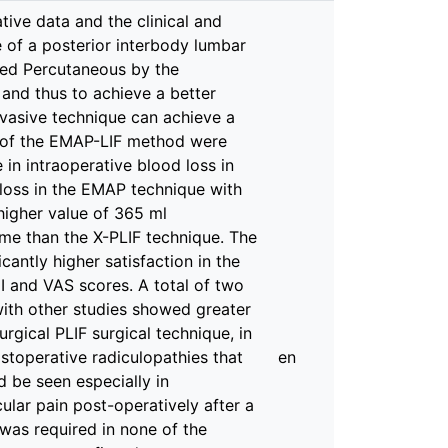
ive data and the clinical and
e of a posterior interbody lumbar
sted Percutaneous by the
 and thus to achieve a better
nvasive technique can achieve a
me of the EMAP-LIF method were
in intraoperative blood loss in
loss in the EMAP technique with
 higher value of 365 ml
time than the X-PLIF technique. The
cantly higher satisfaction in the
I and VAS scores. A total of two
with other studies showed greater
rgical PLIF surgical technique, in
ostoperative radiculopathies that
en
d be seen especially in
ular pain post-operatively after a
was required in none of the