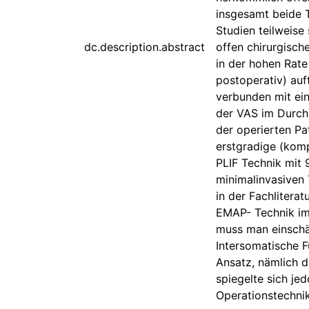
insgesamt beide 
Studien teilweise
dc.description.abstract
offen chirurgisch
in der hohen Rate
postoperativ) au
verbunden mit ein
der VAS im Durchs
der operierten Pa
erstgradige (komp
PLIF Technik mit 
minimalinvasiven 
in der Fachlitera
EMAP- Technik im
muss man einschä
Intersomatische F
Ansatz, nämlich d
spiegelte sich je
Operationstechni