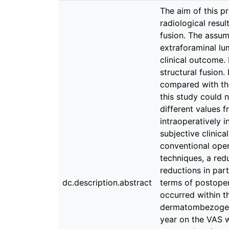
The aim of this p
radiological resu
fusion. The assum
extraforaminal lu
clinical outcome.
structural fusion
compared with the
this study could 
different values ​
intraoperatively i
subjective clinica
conventional open
techniques, a red
reductions in par
dc.description.abstract
terms of postoper
occurred within t
dermatombezogenen
year on the VAS w