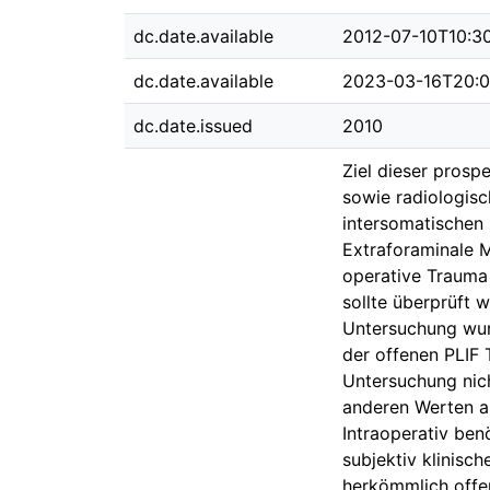
dc.date.available
2012-07-10T10:3
dc.date.available
2023-03-16T20:0
dc.date.issued
2010
Ziel dieser prosp
sowie radiologisc
intersomatischen 
Extraforaminale M
operative Trauma 
sollte überprüft w
Untersuchung wur
der offenen PLIF 
Untersuchung nich
anderen Werten au
Intraoperativ ben
subjektiv klinisc
herkömmlich offen