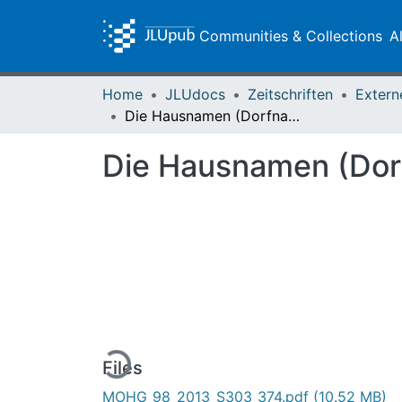
Communities & Collections
A
Home
JLUdocs
Zeitschriften
Extern
Die Hausnamen (Dorfnamen) von Allendorf/Lahn
Die Hausnamen (Dor
Loading...
Files
MOHG_98_2013_S303_374.pdf
(10.52 MB)