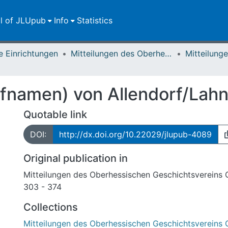
ll of JLUpub
Info
Statistics
e Einrichtungen
Mitteilungen des Oberhessischen Geschichtsvereins Gießen
fnamen) von Allendorf/Lah
Quotable link
DOI:
http://dx.doi.org/10.22029/jlupub-4089
Original publication in
Mitteilungen des Oberhessischen Geschichtsvereins 
303 - 374
Collections
Mitteilungen des Oberhessischen Geschichtsvereins 