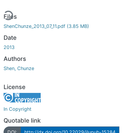
ding...
Files
ShenChunze_2013_07_11.pdf
(3.85 MB)
Date
2013
Authors
Shen, Chunze
License
In Copyright
Quotable link
DOI:
http://dx.doi.org/10.22029/jlupub-15284