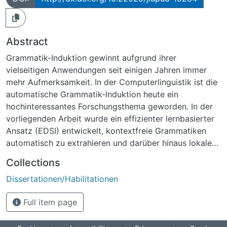
Abstract
Grammatik-Induktion gewinnt aufgrund ihrer
vielseitigen Anwendungen seit einigen Jahren immer
mehr Aufmerksamkeit. In der Computerlinguistik ist die
automatische Grammatik-Induktion heute ein
hochinteressantes Forschungsthema geworden. In der
vorliegenden Arbeit wurde ein effizienter lernbasierter
Ansatz (EDSI) entwickelt, kontextfreie Grammatiken
automatisch zu extrahieren und darüber hinaus lokale
Grammatiken zu induzieren. Der EDSI-Ansatz
Collections
(Effiziente Distillation syntaktischer Informationen)
Dissertationen/Habilitationen
wurde auf englischen und deutschen Korpora evaluiert
und mit den klassischen Ansatz ABL verglichen. Die
Full item page
Verarbeitungseffizienz wird wesentlich erhöht, während
die Extraktionsresultate auch verbessert werden. Am