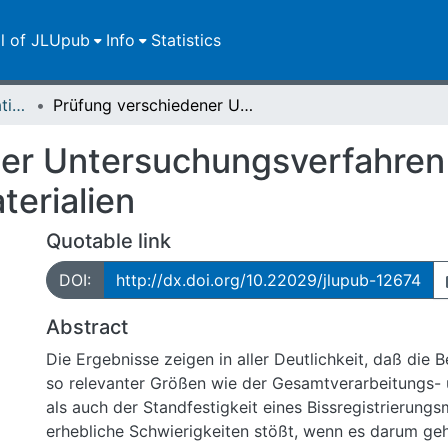
ll of JLUpub
Info
Statistics
Dissertationen/Habilitationen
Prüfung verschiedener Untersuchungsverfahren zur Normung von Bissregistrierungsmaterialien
ner Untersuchungsverfahren
terialien
Quotable link
DOI:
http://dx.doi.org/10.22029/jlupub-12674
Abstract
Die Ergebnisse zeigen in aller Deutlichkeit, daß die 
so relevanter Größen wie der Gesamtverarbeitungs-
als auch der Standfestigkeit eines Bissregistrierungs
erhebliche Schwierigkeiten stößt, wenn es darum geh