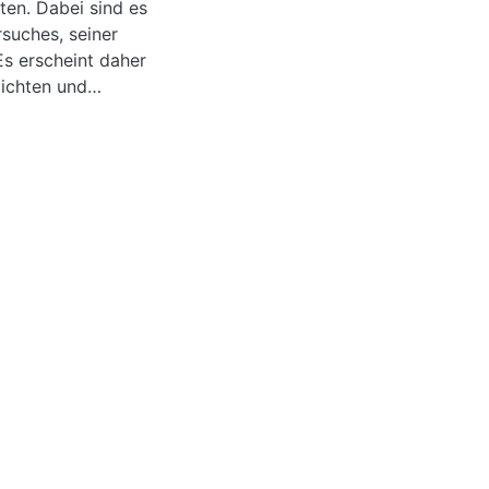
ten. Dabei sind es
rsuches, seiner
Es erscheint daher
zichten und
das gewünschte
Ergebnisse der
liert - ein
 einem spezifischen
in Anstieg der
eit erkennen.
rdentlich
schen bzw.
nicht möglich.
rekter Durchführung
mung sinnvolles
ngsmassen.
ngegebene
erungsmassen.