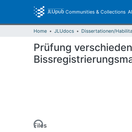
Communities & Collections
A
Home
JLUdocs
Prüfung verschiede
Bissregistrierungsma
Loading...
Files