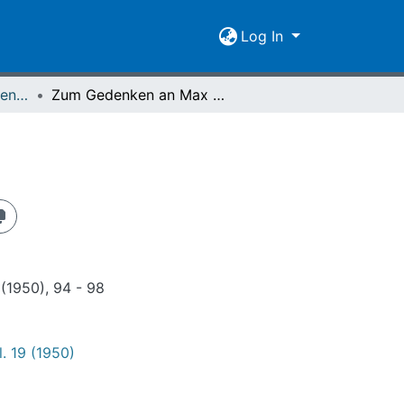
Log In
Nachrichten der Giessener Hochschulgesellschaft Vol. 19 (1950)
Zum Gedenken an Max Berek
(1950), 94 - 98
. 19 (1950)