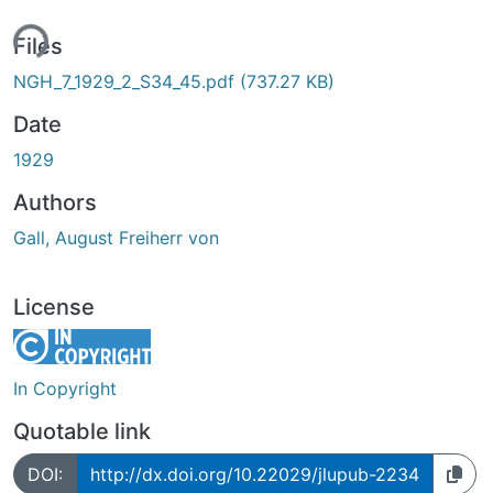
ing...
Files
NGH_7_1929_2_S34_45.pdf
(737.27 KB)
Date
1929
Authors
Gall, August Freiherr von
License
In Copyright
Quotable link
DOI:
http://dx.doi.org/10.22029/jlupub-2234