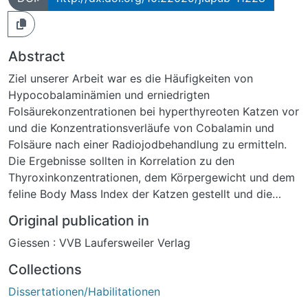
Abstract
Ziel unserer Arbeit war es die Häufigkeiten von
Hypocobalaminämien und erniedrigten
Folsäurekonzentrationen bei hyperthyreoten Katzen vor
und die Konzentrationsverläufe von Cobalamin und
Folsäure nach einer Radiojodbehandlung zu ermitteln.
Die Ergebnisse sollten in Korrelation zu den
Thyroxinkonzentrationen, dem Körpergewicht und dem
feline Body Mass Index der Katzen gestellt und die
Abhängigkeit zu den klinischen Symptomen der Katzen
Original publication in
untersucht werden. In unserer prospektiven Studie
Giessen : VVB Laufersweiler Verlag
untersuchten wir 30 hyperthyreote Katzen vor und
nach einer Behandlung mit I-131. Cobalamin-, Folsäure-
Collections
und Thyroxinkonzentrationen, das Körpergewicht, der
Dissertationen/Habilitationen
feline Body Mass Index und die klinischen Symptome