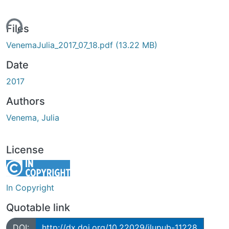
ding...
Files
VenemaJulia_2017_07_18.pdf
(13.22 MB)
Date
2017
Authors
Venema, Julia
License
In Copyright
Quotable link
DOI:
http://dx.doi.org/10.22029/jlupub-11228