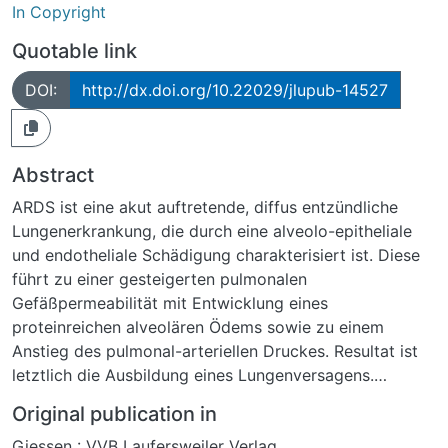
In Copyright
Quotable link
DOI:
http://dx.doi.org/10.22029/jlupub-14527
Abstract
ARDS ist eine akut auftretende, diffus entzündliche
Lungenerkrankung, die durch eine alveolo-epitheliale
und endotheliale Schädigung charakterisiert ist. Diese
führt zu einer gesteigerten pulmonalen
Gefäßpermeabilität mit Entwicklung eines
proteinreichen alveolären Ödems sowie zu einem
Anstieg des pulmonal-arteriellen Druckes. Resultat ist
letztlich die Ausbildung eines Lungenversagens.
Lipidemulsionen (LE) sind wichtiger Bestandteil der
Original publication in
parenteralen Ernährung kritisch kranker Patienten.
Giessen : VVB Laufersweiler Verlag
Neben ihrer Funktion als Kalorienlieferant und Quelle