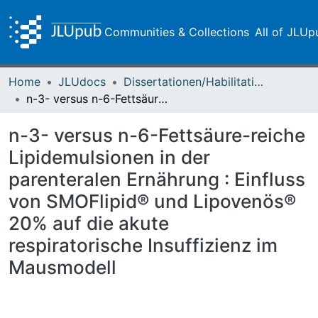
Communities & Collections
All of JLUp
Home
JLUdocs
Dissertationen/Habilitationen
n-3- versus n-6-Fettsäure-reiche Lipidemulsionen in der parenteralen Ernährung : Einfluss von SMOFlipid® und Lipovenös® 20% auf die akute respiratorische Insuffizienz im Mausmodell
n-3- versus n-6-Fettsäure-reiche
Lipidemulsionen in der
parenteralen Ernährung : Einfluss
von SMOFlipid® und Lipovenös®
20% auf die akute
respiratorische Insuffizienz im
Mausmodell