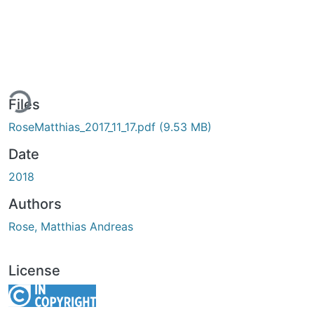
ing...
Files
RoseMatthias_2017_11_17.pdf
(9.53 MB)
Date
2018
Authors
Rose, Matthias Andreas
License