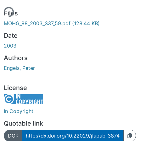
ing...
Files
MOHG_88_2003_S37_59.pdf
(128.44 KB)
Date
2003
Authors
Engels, Peter
License
In Copyright
Quotable link
DOI:
http://dx.doi.org/10.22029/jlupub-3874