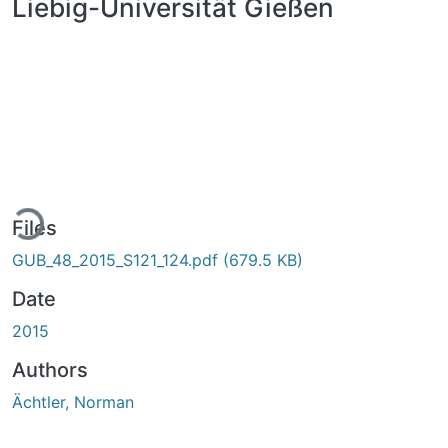
Liebig-Universität Gießen
ding...
Files
GUB_48_2015_S121_124.pdf
(679.5 KB)
Date
2015
Authors
Ächtler, Norman