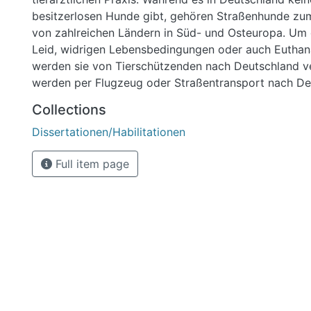
besitzerlosen Hunde gibt, gehören Straßenhunde zum 
von zahlreichen Ländern in Süd- und Osteuropa. Um
Leid, widrigen Lebensbedingungen oder auch Euthan
werden sie von Tierschützenden nach Deutschland ver
werden per Flugzeug oder Straßentransport nach De
verbracht und erreichen entweder direkt oder über Pf
Collections
neuen Besitzer.
Dissertationen/Habilitationen
Während die Thematik seit Jahren hohe mediale Auf
erlangt, gibt es bislang nach meinem Kenntnisstand 
Full item page
wissenschaftliche Studie, die die Vermittlungspraxis
Deutschland verbrachten Hunde näher untersucht ha
Ziel der vorliegenden Forschungsarbeit war es, einers
im Auslandstierschutz in Süd- und Osteuropa tätigen
ermitteln sowie die Anzahl der jährlich verbrachten 
2018 bis 2020 retrospektiv zu erfassen. Weiterhin so
werden, inwieweit die Vermittlung und der Transport
tierschutz-, tiertransport- und tiergesundheitsrechtl
durchgeführt wird. Um beurteilen zu können, unter 