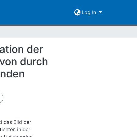
Log In
ation der
 von durch
unden
 das Bild der
ienten in der
e freilebenden