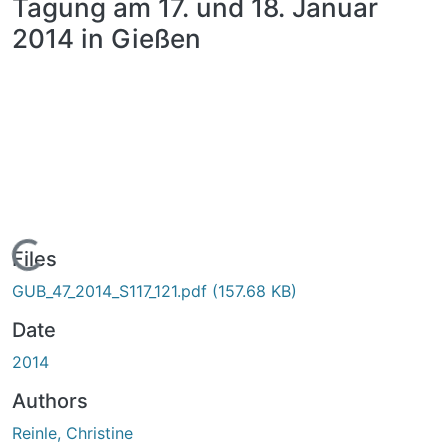
Tagung am 17. und 18. Januar
2014 in Gießen
Loading...
Files
GUB_47_2014_S117_121.pdf
(157.68 KB)
Date
2014
Authors
Reinle, Christine