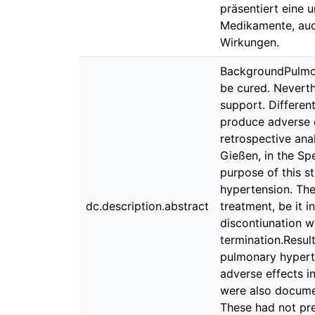
präsentiert eine
Medikamente, auc
Wirkungen.
BackgroundPulmona
be cured. Neverth
support. Differen
produce adverse e
retrospective ana
Gießen, in the Spe
purpose of this s
hypertension. The
dc.description.abstract
treatment, be it 
discontiunation w
termination.Result
pulmonary hypert
adverse effects 
were also documen
These had not pre