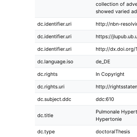
collection of adv
showed varied adv
dc.identifier.uri
http://nbn-resolv
dc.identifier.uri
https://jlupub.ub
dc.identifier.uri
http://dx.doi.org
dc.language.iso
de_DE
dc.rights
In Copyright
dc.rights.uri
http://rightsstat
dc.subject.ddc
ddc:610
Pulmonale Hypert
dc.title
Hypertonie
dc.type
doctoralThesis