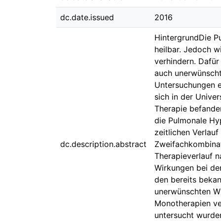
dc.date.issued
2016
HintergrundDie Pu
heilbar. Jedoch w
verhindern. Dafür
auch unerwünscht
Untersuchungen e
sich in der Univer
Therapie befande
die Pulmonale Hy
zeitlichen Verlau
dc.description.abstract
Zweifachkombinat
Therapieverlauf 
Wirkungen bei der
den bereits bekan
unerwünschten Wir
Monotherapien ve
untersucht wurde