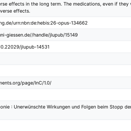
erse effects in the long term. The medications, even if the
erse effects.
ing.de/urn:nbn:de:hebis:26-opus-134662
.uni-giessen.de//handle/jlupub/15149
/10.22029/jlupub-14531
ements.org/page/InC/1.0/
onie : Unerwünschte Wirkungen und Folgen beim Stopp d