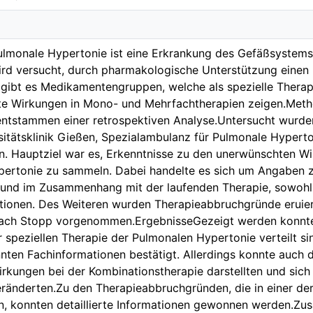
lmonale Hypertonie ist eine Erkrankung des Gefäßsystems 
ird versucht, durch pharmakologische Unterstützung einen
 gibt es Medikamentengruppen, welche als spezielle Therap
e Wirkungen in Mono- und Mehrfachtherapien zeigen.Meth
ntstammen einer retrospektiven Analyse.Untersucht wurden
sitätsklinik Gießen, Spezialambulanz für Pulmonale Hyperton
n. Hauptziel war es, Erkenntnisse zu den unerwünschten 
pertonie zu sammeln. Dabei handelte es sich um Angaben 
f und im Zusammenhang mit der laufenden Therapie, sowohl 
ionen. Des Weiteren wurden Therapieabbruchgründe eruie
nach Stopp vorgenommen.ErgebnisseGezeigt werden konnte
 speziellen Therapie der Pulmonalen Hypertonie verteilt s
nten Fachinformationen bestätigt. Allerdings konnte auch 
kungen bei der Kombinationstherapie darstellten und sich
ränderten.Zu den Therapieabbruchgründen, die in einer der
n, konnten detaillierte Informationen gewonnen werden.Z