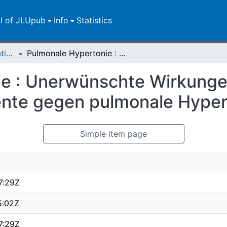
ll of JLUpub
Info
Statistics
Dissertationen/Habilitationen
Pulmonale Hypertonie : Unerwünschte Wirkungen und Folgen beim Stopp der Medikamente gegen pulmonale Hypertonie
ie : Unerwünschte Wirkunge
nte gegen pulmonale Hyper
Simple item page
7:29Z
5:02Z
7:29Z