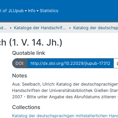
ll of JLUpub
Info
Statistics
Dokumente zur JLU und ihren Sammlungen
Kataloge der Handschriften der Universitätsbibliothek
(1. V. 14. Jh.)
Quotable link
DOI:
http://dx.doi.org/10.22029/jlupub-17312
Notes
Aus: Seelbach, Ulrich: Katalog der deutschsprachigen 
Handschriften der Universitätsbibliothek Gießen Sta
2007 - Bitte unter Angabe des Abrufdatums zitieren -
Collections
Katalog der deutschsprachigen mittelalterlichen Hand