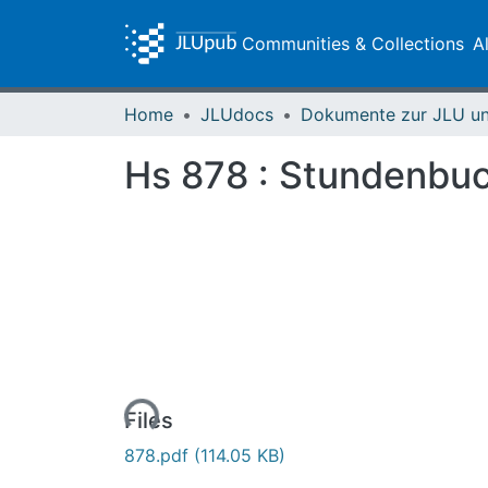
Communities & Collections
A
Home
JLUdocs
Hs 878 : Stundenbuch 
Loading...
Files
878.pdf
(114.05 KB)