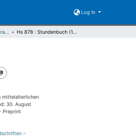
Log In
Katalog der deutschsprachigen mittelalterlichen Handschriften – Seelbach
Hs 878 : Stundenbuch (1. V. 14. Jh.)
mittelalterlichen
nd: 30. August
 Preprint
schriften –