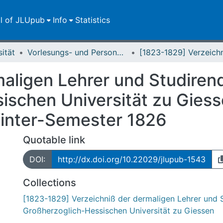
ll of JLUpub
Info
Statistics
sität
Vorlesungs- und Personalverzeichnis / Justus-Liebig-Universität Gießen
maligen Lehrer und Studiren
ischen Universität zu Gies
Winter-Semester 1826
Quotable link
DOI:
http://dx.doi.org/10.22029/jlupub-1543
Collections
[1823-1829] Verzeichniß der dermaligen Lehrer und 
Großherzoglich-Hessischen Universität zu Giessen