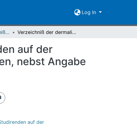
Log In
[1823-1829] Verzeichniß der dermaligen Lehrer und Studirenden auf der Großherzoglich-Hessischen Universität zu Giessen
Verzeichniß der dermaligen Lehrer und Studirenden auf der Großherzoglich-Hessischen Universität zu Giessen, nebst Angabe ihrer Wohnungen : Winter-Semester 1826
den auf der
sen, nebst Angabe
Studirenden auf der