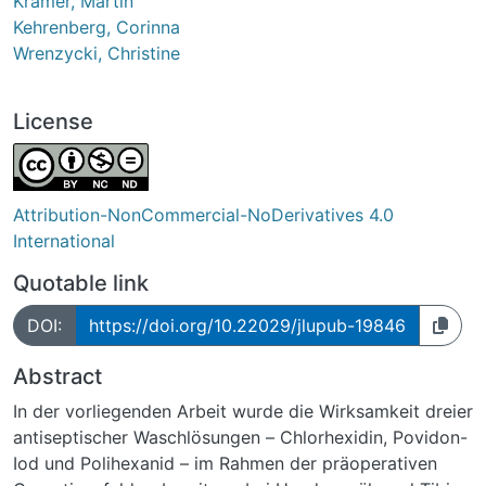
Kramer, Martin
Kehrenberg, Corinna
Wrenzycki, Christine
License
Attribution-NonCommercial-NoDerivatives 4.0
International
Quotable link
DOI:
https://doi.org/10.22029/jlupub-19846
Abstract
In der vorliegenden Arbeit wurde die Wirksamkeit dreier
antiseptischer Waschlösungen – Chlorhexidin, Povidon-
Iod und Polihexanid – im Rahmen der präoperativen