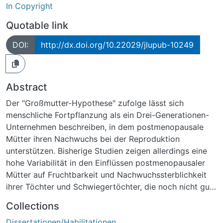
In Copyright
Quotable link
DOI:
http://dx.doi.org/10.22029/jlupub-10249
Abstract
Der "Großmutter-Hypothese" zufolge lässt sich
menschliche Fortpflanzung als ein Drei-Generationen-
Unternehmen beschreiben, in dem postmenopausale
Mütter ihren Nachwuchs bei der Reproduktion
unterstützen. Bisherige Studien zeigen allerdings eine
hohe Variabilität in den Einflüssen postmenopausaler
Mütter auf Fruchtbarkeit und Nachwuchssterblichkeit
ihrer Töchter und Schwiegertöchter, die noch nicht gut
verstanden ist. Um die Ursachen für diese Variabilität
Collections
zu untersuchen, wurden rekonstituierte Familiendaten
Dissertationen/Habilitationen
einer historischen Population in der ostfriesischen