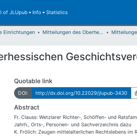
ll of JLUpub
Info
Statistics
e Einrichtungen
Mitteilungen des Oberhessischen Geschichtsvereins Gießen
erhessischen Geschichtsver
Quotable link
DOI:
http://dx.doi.org/10.22029/jlupub-3430
Abstract
Fr. Clauss: Wetzlarer Richter-, Schöffen- und Ratsfami
Jahrh., Orts-, Personen- und Sachverzeichnis dazu
K. Frölich: Zeugen mittelalterlichen Rechtslebens im