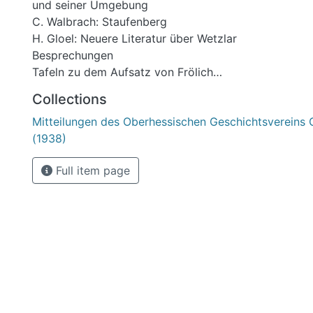
und seiner Umgebung
C. Walbrach: Staufenberg
H. Gloel: Neuere Literatur über Wetzlar
Besprechungen
Tafeln zu dem Aufsatz von Frölich
Tafel zum Aufsatz von Walbrach
Collections
Anhang zu dem Aufsatz von Clauss: Listen der Ratsh
Mitteilungen des Oberhessischen Geschichtsvereins 
Stammtafeln
(1938)
Full item page