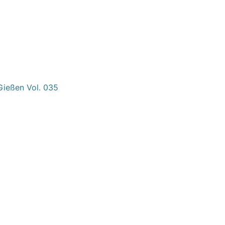
erren usw.,
Gießen Vol. 035