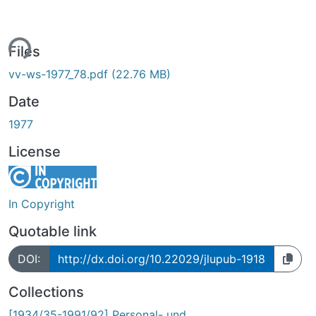
ding...
Files
vv-ws-1977_78.pdf
(22.76 MB)
Date
1977
License
In Copyright
Quotable link
DOI:
http://dx.doi.org/10.22029/jlupub-1918
Collections
[1934/35-1991/92] Personal- und