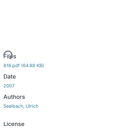
ing...
Files
818.pdf
(64.88 KB)
Date
2007
Authors
Seelbach, Ulrich
License