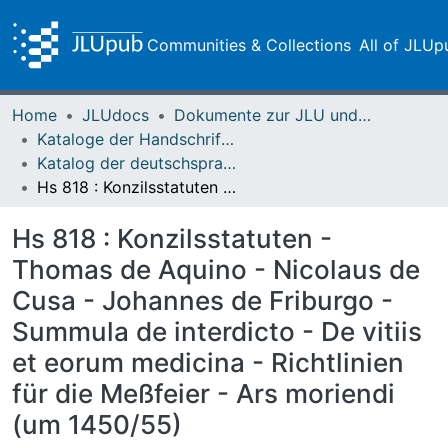
Communities & Collections
All of JLUp
Home
JLUdocs
Dokumente zur JLU und ihren Sammlungen
Kataloge der Handschriften der Universitätsbibliothek
Katalog der deutschsprachigen mittelalterlichen Handschriften – Seelbach
Hs 818 : Konzilsstatuten - Thomas de Aquino - Nicolaus de Cusa - Johannes de Friburgo - Summula de interdicto - De vitiis et eorum medicina - Richtlinien für die Meßfeier - Ars moriendi (um 1450/55)
Hs 818 : Konzilsstatuten -
Thomas de Aquino - Nicolaus de
Cusa - Johannes de Friburgo -
Summula de interdicto - De vitiis
et eorum medicina - Richtlinien
für die Meßfeier - Ars moriendi
(um 1450/55)