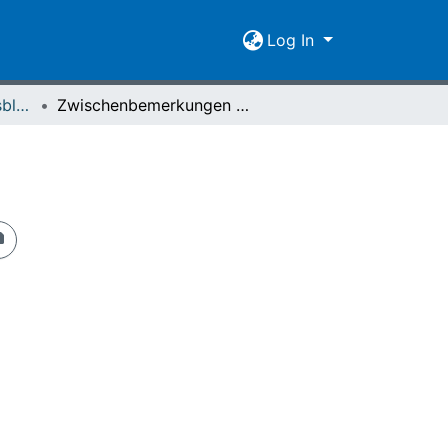
Log In
Giessener Universitätsblätter 06 (1973) Heft 2
Zwischenbemerkungen zum Universitätsgesetz