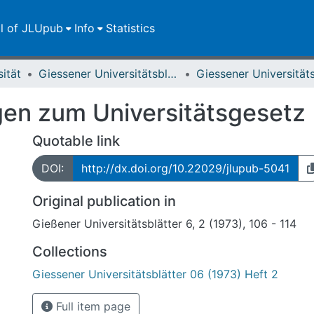
ll of JLUpub
Info
Statistics
sität
Giessener Universitätsblätter
n zum Universitätsgesetz
Quotable link
DOI:
http://dx.doi.org/10.22029/jlupub-5041
Original publication in
Gießener Universitätsblätter 6, 2 (1973), 106 - 114
Collections
Giessener Universitätsblätter 06 (1973) Heft 2
Full item page