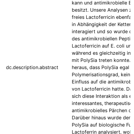
kann und antimikrobielle E
besitzt. Unsere Analysen ze
freies Lactoferricin ebenfal
in Abhängigkeit der Ketten
interagiert und so wurde d
des antimikrobiellen Peptid
Lactoferricin auf E. coli unt
während es gleichzeitig in 
mit PolySia treten konnte. E
dc.description.abstract
heraus, dass PolySia egal 
Polymerisationsgrad, keine
Einfluss auf die antimikrob
von Lactoferricin hatte. D
sich diese Interaktion als ei
interessantes, therapeutisc
antimikrobielles Pärchen da
Darüber hinaus wurde der E
PolySia auf biologische Fu
Lactoferrin analysiert, wob