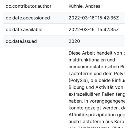
dc.contributor.author
Kühnle, Andrea
dc.date.accessioned
2022-03-16T15:42:35Z
dc.date.available
2022-03-16T15:42:35Z
dc.date.issued
2020
Diese Arbeit handelt von d
multifunktionalen und
immunmodulatorischen Bio
Lactoferrin und dem Polysi
(PolySia), die beide Einflus
Bildung und Aktivität von n
extrazellulären Fallen (engl
haben. In vorangegangenen
konnte gezeigt werden, da
Affinitätspräzipitation geg
auch Lactoferrin aus Körper