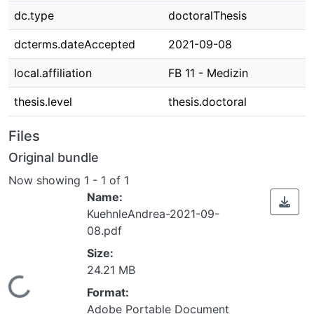
dc.type
doctoralThesis
dcterms.dateAccepted
2021-09-08
local.affiliation
FB 11 - Medizin
thesis.level
thesis.doctoral
Files
Original bundle
Now showing
1 - 1 of 1
Name:
KuehnleAndrea-2021-09-
08.pdf
Size:
24.21 MB
Loading...
Format:
Adobe Portable Document