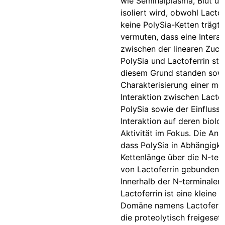
wie Seminalplasma, Blut un
isoliert wird, obwohl Lactof
keine PolySia-Ketten trägt. 
vermuten, dass eine Interak
zwischen der linearen Zuck
PolySia und Lactoferrin sta
diesem Grund standen sowo
Charakterisierung einer mö
Interaktion zwischen Lactof
PolySia sowie der Einfluss 
Interaktion auf deren biolo
Aktivität im Fokus. Die Ana
dass PolySia in Abhängigke
Kettenlänge über die N-ter
von Lactoferrin gebunden w
Innerhalb der N-terminalen
Lactoferrin ist eine kleine 
Domäne namens Lactoferrici
die proteolytisch freigeset