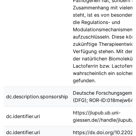
Pathogenen hat, sondern a
Zusammenhang mit vielen K
steht, ist es von besonder
die Regulations- und
Modulationsmechanismen 
aufzuschlüsseln. Diese kön
zukünftige Therapieentwic
Verfügung stehen. Mit der I
der natürlichen Biomolekül
Lactoferrin bzw. Lactoferri
wahrscheinlich ein solches
gefunden.
Deutsche Forschungsgemei
dc.description.sponsorship
(DFG); ROR-ID:018mejw64
https://jlupub.ub.uni-
dc.identifier.uri
giessen.de//handle/jlupub/
dc.identifier.uri
https://dx.doi.org/10.2202