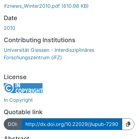
ifznews_Winter2010.pdf
(610.98 KB)
Date
2010
Contributing Institutions
Universität Giessen - Interdisziplinäres
Forschungszentrum (iFZ)
License
In Copyright
Quotable link
DOI:
http://dx.doi.org/10.22029/jlupub-7290
Abstract