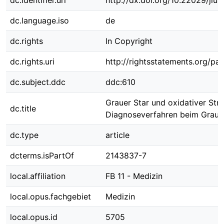
dc.identifier.uri
http://dx.doi.org/10.22029/jlu
dc.language.iso
de
dc.rights
In Copyright
dc.rights.uri
http://rightsstatements.org/pag
dc.subject.ddc
ddc:610
Grauer Star und oxidativer Str
dc.title
Diagnoseverfahren beim Graue
dc.type
article
dcterms.isPartOf
2143837-7
local.affiliation
FB 11 - Medizin
local.opus.fachgebiet
Medizin
local.opus.id
5705