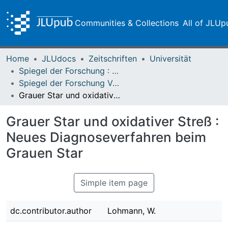
Communities & Collections
All of JLUp
Home
JLUdocs
Zeitschriften
Universität
Spiegel der Forschung : Wissenschaftsmagazin
Spiegel der Forschung Vol. 04 (1987) Heft 2/3
Grauer Star und oxidativer Streß : Neues Diagnoseverfahren beim Grauen Star
Grauer Star und oxidativer Streß :
Neues Diagnoseverfahren beim
Grauen Star
Simple item page
dc.contributor.author
Lohmann, W.