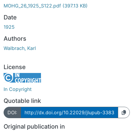
MOHG_26_1925_S122.pdf
(397.13 KB)
Date
1925
Authors
Walbrach, Karl
License
In Copyright
Quotable link
DOI:
http://dx.doi.org/10.22029/jlupub-3383
Original publication in