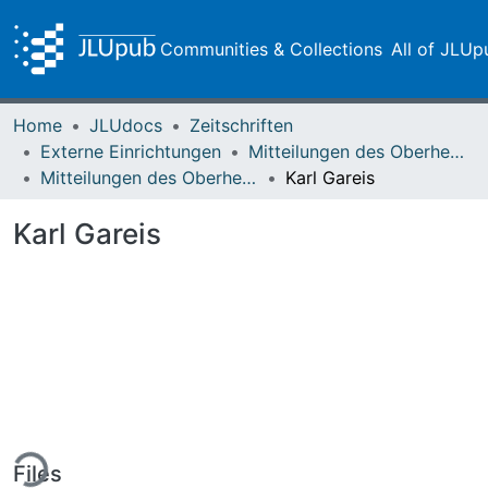
Communities & Collections
All of JLUp
Home
JLUdocs
Zeitschriften
Externe Einrichtungen
Mitteilungen des Oberhessischen Geschichtsvereins Gießen
Mitteilungen des Oberhessischen Geschichtsvereins Gießen Vol. 026 (1925)
Karl Gareis
Karl Gareis
ing...
Files