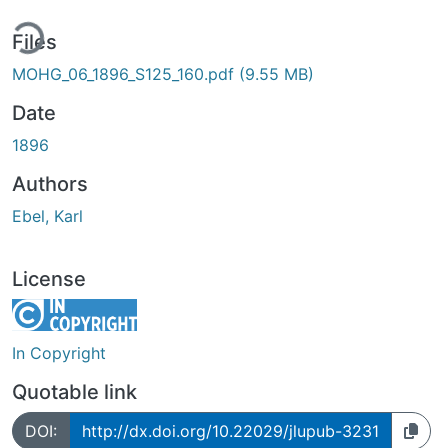
ing...
Files
MOHG_06_1896_S125_160.pdf
(9.55 MB)
Date
1896
Authors
Ebel, Karl
License
In Copyright
Quotable link
DOI:
http://dx.doi.org/10.22029/jlupub-3231