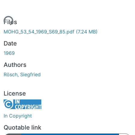
ing...
Files
MOHG_53_54_1969_S69_85.pdf
(7.24 MB)
Date
1969
Authors
Rösch, Siegfried
License
In Copyright
Quotable link