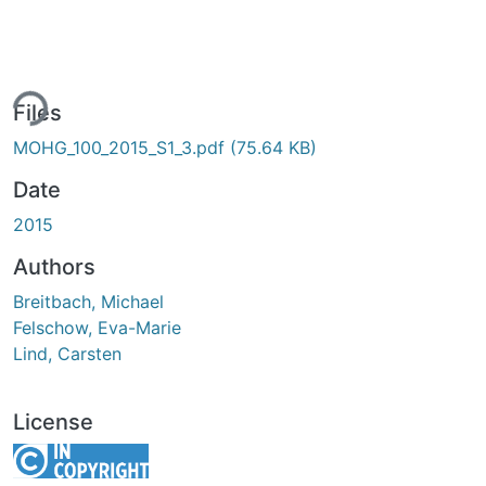
ing...
Files
MOHG_100_2015_S1_3.pdf
(75.64 KB)
Date
2015
Authors
Breitbach, Michael
Felschow, Eva-Marie
Lind, Carsten
License