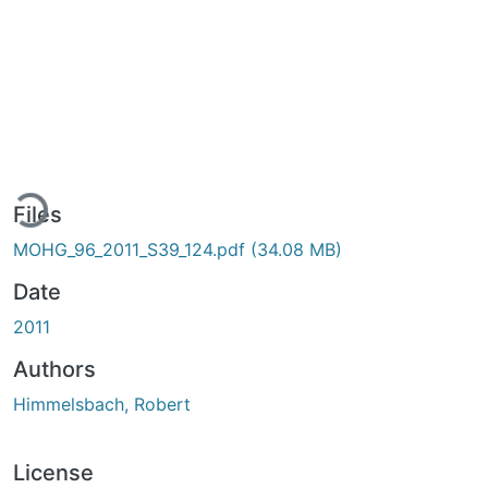
ding...
Files
MOHG_96_2011_S39_124.pdf
(34.08 MB)
Date
2011
Authors
Himmelsbach, Robert
License