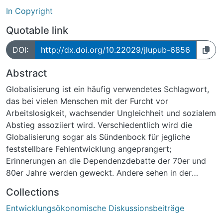
In Copyright
Quotable link
DOI:
http://dx.doi.org/10.22029/jlupub-6856
Abstract
Globalisierung ist ein häufig verwendetes Schlagwort,
das bei vielen Menschen mit der Furcht vor
Arbeitslosigkeit, wachsender Ungleichheit und sozialem
Abstieg assoziiert wird. Verschiedentlich wird die
Globalisierung sogar als Sündenbock für jegliche
feststellbare Fehlentwicklung angeprangert;
Erinnerungen an die Dependenzdebatte der 70er und
80er Jahre werden geweckt. Andere sehen in der
Globalisierung hingegen die größte Chance der letzten
Collections
Jahre, die Fortschritte der Menschheit bis in die
Entwicklungsökonomische Diskussionsbeiträge
entlegensten Winkel der Erde zu transportieren und
allen Menschen zugute kommen zu lassen. Diese sich