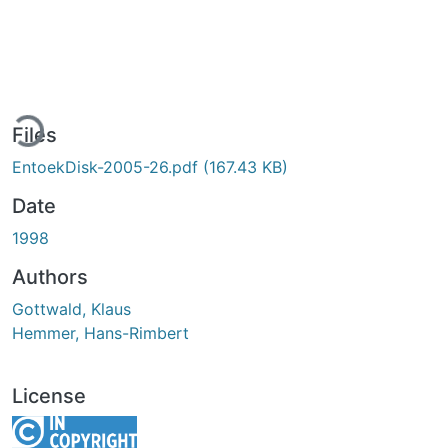
ding...
Files
EntoekDisk-2005-26.pdf
(167.43 KB)
Date
1998
Authors
Gottwald, Klaus
Hemmer, Hans-Rimbert
License