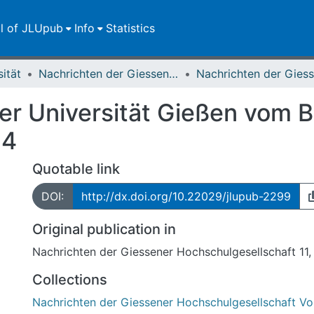
ll of JLUpub
Info
Statistics
sität
Nachrichten der Giessener Hochschulgesellschaft
er Universität Gießen vom B
14
Quotable link
DOI:
http://dx.doi.org/10.22029/jlupub-2299
Original publication in
Nachrichten der Giessener Hochschulgesellschaft 11, 
Collections
Nachrichten der Giessener Hochschulgesellschaft Vol