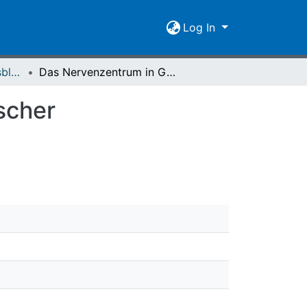
Log In
Giessener Universitätsblätter 07 (1974) Heft 1
Das Nervenzentrum in Gießen : ein Kapitel hessischer Universitätspolitik
scher