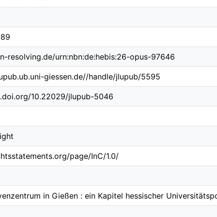
689
bn-resolving.de/urn:nbn:de:hebis:26-opus-97646
jlupub.ub.uni-giessen.de//handle/jlupub/5595
x.doi.org/10.22029/jlupub-5046
ight
ightsstatements.org/page/InC/1.0/
enzentrum in Gießen : ein Kapitel hessischer Universitätspo