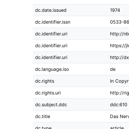
dc.date.issued
1974
dc.identifier.issn
0533-8
dc.identifier.uri
http://n
dc.identifier.uri
https://
dc.identifier.uri
http://d
dc.language.iso
de
dc.rights
In Copyr
dc.rights.uri
http://r
dc.subject.ddc
ddc:610
dc.title
Das Nerv
dc.type
article