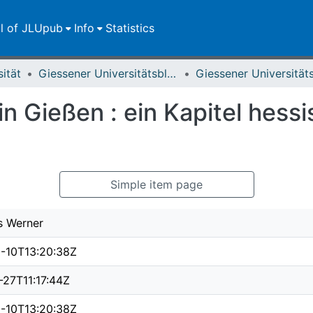
ll of JLUpub
Info
Statistics
sität
Giessener Universitätsblätter
 Gießen : ein Kapitel hessi
Simple item page
s Werner
-10T13:20:38Z
-27T11:17:44Z
-10T13:20:38Z