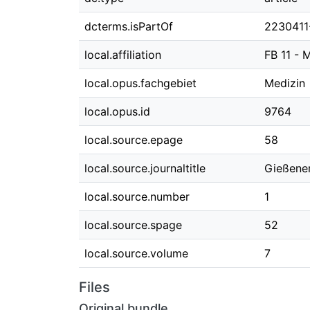
dcterms.isPartOf
2230411
local.affiliation
FB 11 - 
local.opus.fachgebiet
Medizin
local.opus.id
9764
local.source.epage
58
local.source.journaltitle
Gießener
local.source.number
1
local.source.spage
52
local.source.volume
7
Files
Original bundle