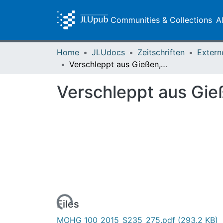
Communities & Collections
A
Home
JLUdocs
Zeitschriften
Extern
Verschleppt aus Gießen, deportiert, ermordet
Verschleppt aus Gie
Loading...
Files
MOHG_100_2015_S235_275.pdf
(293.2 KB)