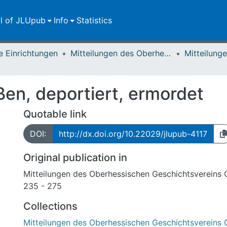
ll of JLUpub
Info
Statistics
e Einrichtungen
Mitteilungen des Oberhessischen Geschichtsvereins Gießen
ßen, deportiert, ermordet
Quotable link
DOI:
http://dx.doi.org/10.22029/jlupub-4117
Original publication in
Mitteilungen des Oberhessischen Geschichtsvereins 
235 - 275
Collections
Mitteilungen des Oberhessischen Geschichtsvereins 