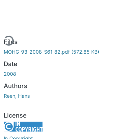
ding...
Files
MOHG_93_2008_S61_82.pdf
(572.85 KB)
Date
2008
Authors
Reeh, Hans
License
In Copyright