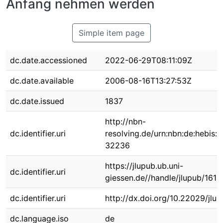
Anfang nehmen werden
Simple item page
dc.date.accessioned
2022-06-29T08:11:09Z
dc.date.available
2006-08-16T13:27:53Z
dc.date.issued
1837
http://nbn-
dc.identifier.uri
resolving.de/urn:nbn:de:hebis:
32236
https://jlupub.ub.uni-
dc.identifier.uri
giessen.de//handle/jlupub/1614
dc.identifier.uri
http://dx.doi.org/10.22029/jlu
dc.language.iso
de