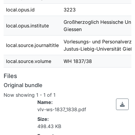
local.opus.id
3223
Großherzoglich Hessische Univ
local.opus.institute
Giessen
Vorlesungs- und Personalverzei
local.source.journaltitle
Justus-Liebig-Universität Gieß
local.source.volume
WH 1837/38
Files
Original bundle
Now showing
1 - 1 of 1
Name:
vlv-ws-1837_1838.pdf
Size:
498.43 KB
Loading...