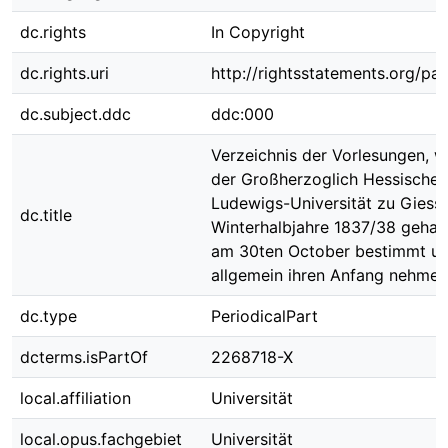
dc.rights
In Copyright
dc.rights.uri
http://rightsstatements.org/pag
dc.subject.ddc
ddc:000
Verzeichnis der Vorlesungen, w
der Großherzoglich Hessischen
Ludewigs-Universität zu Giesse
dc.title
Winterhalbjahre 1837/38 gehalt
am 30ten October bestimmt u
allgemein ihren Anfang nehme
dc.type
PeriodicalPart
dcterms.isPartOf
2268718-X
local.affiliation
Universität
local.opus.fachgebiet
Universität