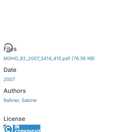
ing...
Files
MOHG_92_2007_S414_415.pdf
(76.36 KB)
Date
2007
Authors
Raßner, Sabine
License