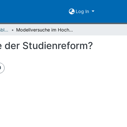
Log In
Giessener Universitätsblätter 08 (1975) Heft 1
Modellversuche im Hochschulbereich : Bausteine der Studienreform?
e der Studienreform?