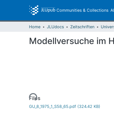
Communities & Collections
A
Home
JLUdocs
Zeitschriften
Univer
Modellversuche im H
Loading...
Files
GU_8_1975_1_S58_65.pdf
(324.42 KB)