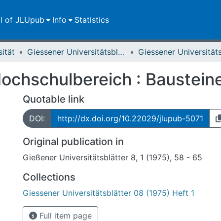
ll of JLUpub
Info
Statistics
sität
Giessener Universitätsblätter
ochschulbereich : Baustein
Quotable link
DOI:
http://dx.doi.org/10.22029/jlupub-5071
Original publication in
Gießener Universitätsblätter 8, 1 (1975), 58 - 65
Collections
Giessener Universitätsblätter 08 (1975) Heft 1
Full item page