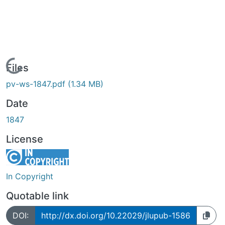
Loading...
Files
pv-ws-1847.pdf
(1.34 MB)
Date
1847
License
In Copyright
Quotable link
DOI:
http://dx.doi.org/10.22029/jlupub-1586