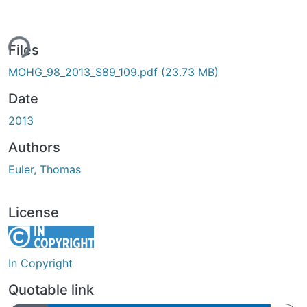
ing...
Files
MOHG_98_2013_S89_109.pdf
(23.73 MB)
Date
2013
Authors
Euler, Thomas
License
In Copyright
Quotable link