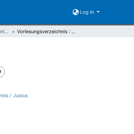
Log In
[1992/93-2008/09] Vorlesungs- und Personalverzeichnis / Justus Liebig-Universität Giessen
Vorlesungsverzeichnis : Sommersemester 1999
nis / Justus