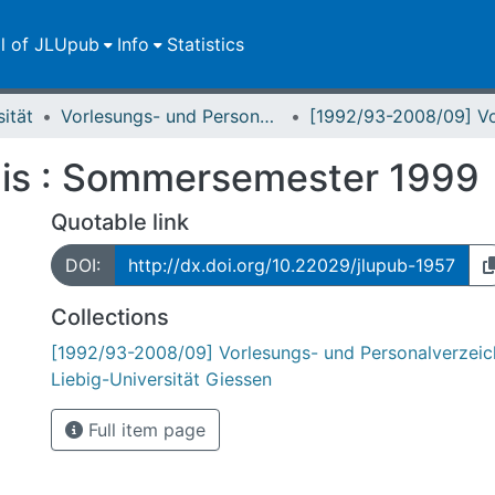
ll of JLUpub
Info
Statistics
sität
Vorlesungs- und Personalverzeichnis / Justus-Liebig-Universität Gießen
nis : Sommersemester 1999
Quotable link
DOI:
http://dx.doi.org/10.22029/jlupub-1957
Collections
[1992/93-2008/09] Vorlesungs- und Personalverzeich
Liebig-Universität Giessen
Full item page