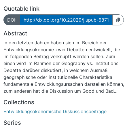
Quotable link
DOI:
http://dx.doi.org/10.22029/jlupub-6871
Abstract
In den letzten Jahren haben sich im Bereich der
Entwicklungsökonomie zwei Debatten entwickelt, die
im folgenden Beitrag verknüpft werden sollen. Zum
einen wird im Rahmen der Geography vs. Institutions
Debatte darüber diskutiert, in welchem Ausmaß
geographische oder institutionelle Charakteristika
fundamentale Entwicklungsursachen darstellen können,
zum anderen hat die Diskussion um Good und Bad
Governance die Bedeutung der Regierungsführung für
Collections
den Entwicklungsprozess deutlich gemacht. Dieser
Entwicklungsökonomische Diskussionsbeiträge
Beitrag analysiert, in wieweit die Erkenntnisse der
Geography vs. Institutions Debatte zur Erklärung von
Series
Governance-Strukturen herangezogen werden können.