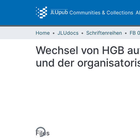
Communities & Collections
A
Home
JLUdocs
Schriftenreihen
Wechsel von HGB au
und der organisato
Loading...
Files