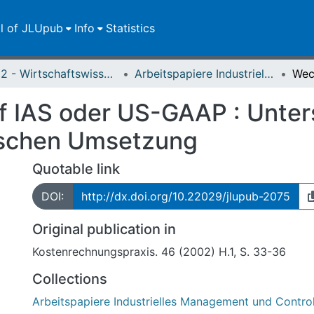
ll of JLUpub
Info
Statistics
FB 02 - Wirtschaftswissenschaften
Arbeitspapiere Industrielles Management und Controlling
f IAS oder US-GAAP : Unter
rischen Umsetzung
Quotable link
DOI:
http://dx.doi.org/10.22029/jlupub-2075
Original publication in
Kostenrechnungspraxis. 46 (2002) H.1, S. 33-36
Collections
Arbeitspapiere Industrielles Management und Control