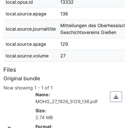
local.opus.id
13332
local.source.epage
136
Mitteilungen des Oberhessisch
local.source.journaltitle
Geschichtsvereins Gießen
local.source.spage
129
local.source.volume
27
Files
Original bundle
Now showing
1 - 1 of 1
Name:
MOHG_27_1926_S129_136.pdf
Size:
Loading...
2.74 MB
Format: