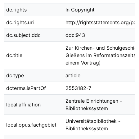
dc.rights
In Copyright
dc.rights.uri
http://rightsstatements.org/pag
dc.subject.ddc
ddc:943
Zur Kirchen- und Schulgeschic
dc.title
Gießens im Reformationszeitalt
einem Vortrag)
dc.type
article
dcterms.isPartOf
2553182-7
Zentrale Einrichtungen -
local.affiliation
Bibliothekssystem
Universitätsbibliothek -
local.opus.fachgebiet
Bibliothekssystem