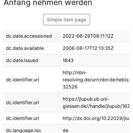
Anfang nehmen werden
Simple item page
dc.date.accessioned
2022-06-29T08:11:12Z
dc.date.available
2006-08-17T12:13:35Z
dc.date.issued
1843
http://nbn-
dc.identifier.uri
resolving.de/urn:nbn:de:hebis:
32526
https://jlupub.ub.uni-
dc.identifier.uri
giessen.de//handle/jlupub/1629
dc.identifier.uri
http://dx.doi.org/10.22029/jlu
dc.language.iso
de