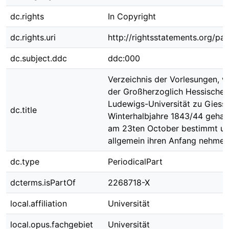
dc.rights
In Copyright
dc.rights.uri
http://rightsstatements.org/pag
dc.subject.ddc
ddc:000
Verzeichnis der Vorlesungen, w
der Großherzoglich Hessischen
Ludewigs-Universität zu Giess
dc.title
Winterhalbjahre 1843/44 gehal
am 23ten October bestimmt u
allgemein ihren Anfang nehme
dc.type
PeriodicalPart
dcterms.isPartOf
2268718-X
local.affiliation
Universität
local.opus.fachgebiet
Universität