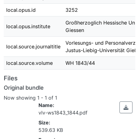
local.opus.id
3252
Großherzoglich Hessische Univ
local.opus.institute
Giessen
Vorlesungs- und Personalverzei
local.source.journaltitle
Justus-Liebig-Universität Gieß
local.source.volume
WH 1843/44
Files
Original bundle
Now showing
1 - 1 of 1
Name:
vlv-ws1843_1844.pdf
Size:
539.63 KB