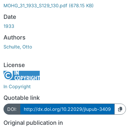
MOHG_31_1933_S129_130.pdf
(678.15 KB)
Date
1933
Authors
Schulte, Otto
License
In Copyright
Quotable link
DOI:
http://dx.doi.org/10.22029/jlupub-3409
Original publication in