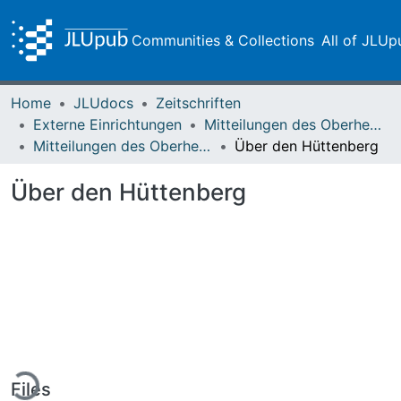
Communities & Collections
All of JLUp
Home
JLUdocs
Zeitschriften
Externe Einrichtungen
Mitteilungen des Oberhessischen Geschichtsvereins Gießen
Mitteilungen des Oberhessischen Geschichtsvereins Gießen Vol. 031 (1933)
Über den Hüttenberg
Über den Hüttenberg
ding...
Files