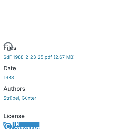
ing...
Files
SdF_1988-2_23-25.pdf
(2.67 MB)
Date
1988
Authors
Strübel, Günter
License