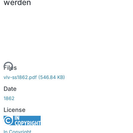
werden
ing...
Files
vlv-ss1862.pdf
(546.84 KB)
Date
1862
License
In Copyright