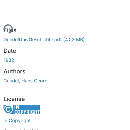
ing...
Files
GundelUnivGeschichte.pdf
(4.02 MB)
Date
1982
Authors
Gundel, Hans Georg
License
In Copyright